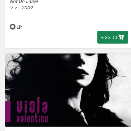
Not On Label
V V - 2009
LP
€25.00