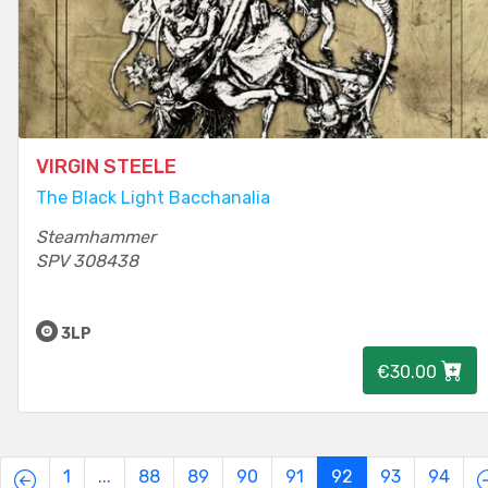
VIRGIN STEELE
The Black Light Bacchanalia
Steamhammer
SPV 308438
3LP
€30.00
1
...
88
89
90
91
92
93
94