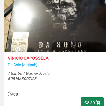
VINICIO CAPOSSELA
Da Solo (digipak)
Atlantic / Warner Music
5051865007128
CD
€8.50