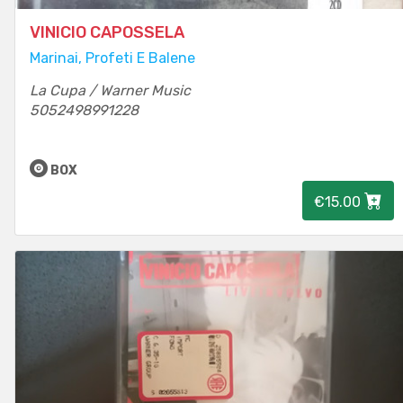
VINICIO CAPOSSELA
Marinai, Profeti E Balene
La Cupa / Warner Music
5052498991228
BOX
€15.00