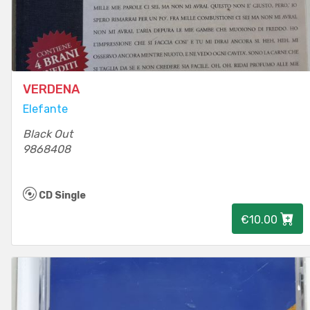
VERDENA
Elefante
Black Out
9868408
CD Single
€10.00