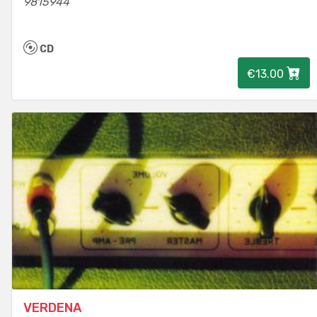
9815944
CD
€13.00
VERDENA