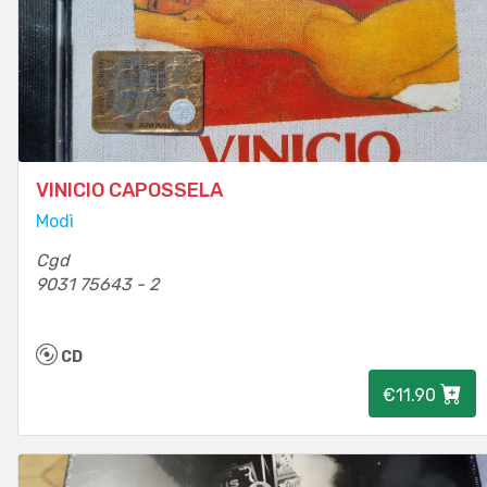
VINICIO CAPOSSELA
Modì
Cgd
9031 75643 - 2
CD
€11.90