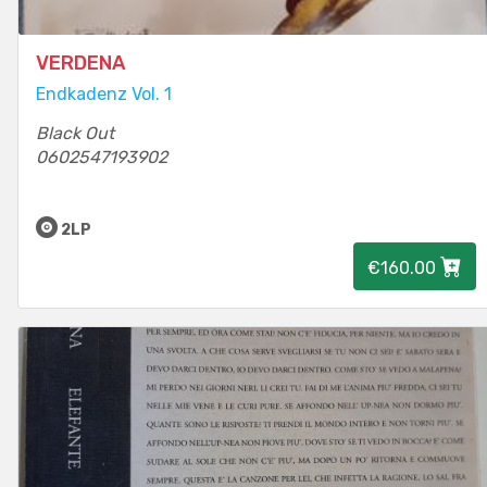
VERDENA
Endkadenz Vol. 1
Black Out
0602547193902
2LP
€160.00