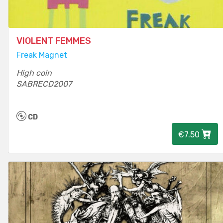
VIOLENT FEMMES
Freak Magnet
High coin
SABRECD2007
CD
€7.50