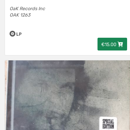
OaK Records Inc
OAK 1263
LP
€15.00