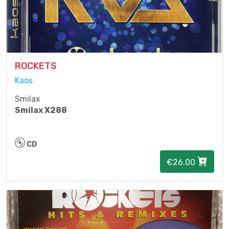
ROCKETS
Kaos
Smilax
Smilax X288
CD
€26.00