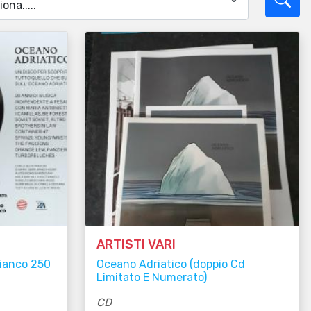
ARTISTI VARI
Bianco 250
Oceano Adriatico (doppio Cd
Limitato E Numerato)
CD