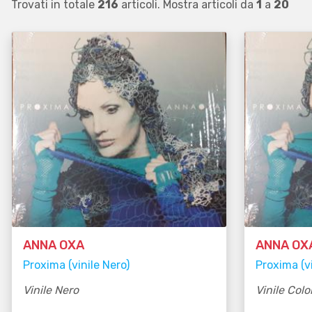
Trovati in totale
216
articoli. Mostra articoli da
1
a
20
ANNA OXA
ANNA OX
Proxima (vinile Nero)
Proxima (v
Vinile Nero
Vinile Colo