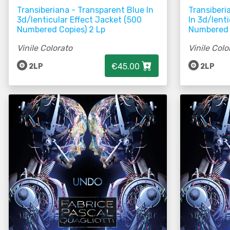
Transiberiana - Transparent Blue In
Transiberi
3d/lenticular Effect Jacket (500
In 3d/lent
Numbered Copies) 2 Lp
Numbered 
Vinile Colorato
Vinile Colo
€45.00
2LP
2LP