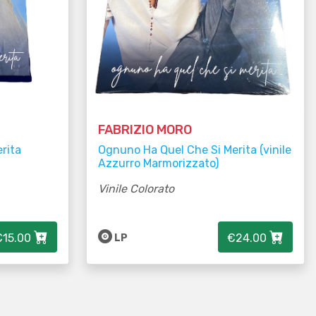
FABRIZIO MORO
rita
Ognuno Ha Quel Che Si Merita (vinile
Azzurro Marmorizzato)
Vinile Colorato
€15.00
€24.00
LP