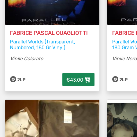
FABRICE PASCAL QUAGLIOTTI
FABRICE
Parallel Worlds (transparent,
Parallel W
Numbered, 180 Gr Vinyl)
180 Gram V
Vinile Colorato
Vinile Nero
€43.00
2LP
2LP