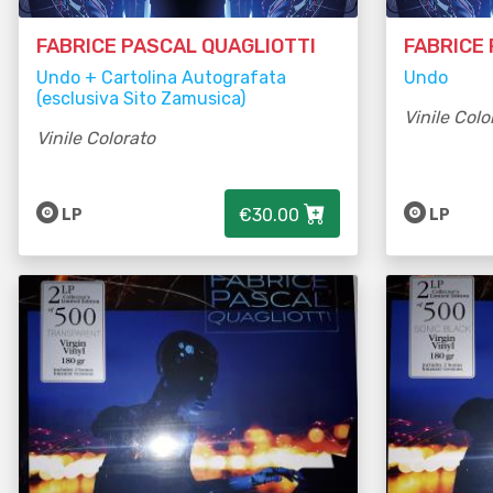
FABRICE PASCAL QUAGLIOTTI
FABRICE
Undo + Cartolina Autografata
Undo
(esclusiva Sito Zamusica)
Vinile Colo
Vinile Colorato
€30.00
LP
LP