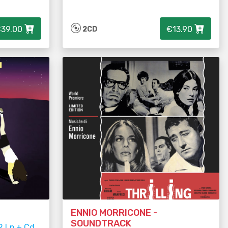
39.00
€13.90
2CD
ENNIO MORRICONE -
SOUNDTRACK
2 Lp + Cd