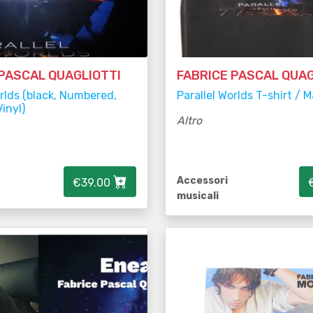
 PASCAL QUAGLIOTTI
FABRICE PASCAL QUAG
orlds (black, Numbered,
Parallel Worlds T-shirt / M
inyl)
Altro
Accessori
€39.00
musicali