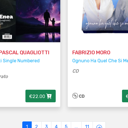
 PASCAL QUAGLIOTTI
FABRIZIO MORO
xi Single Numbered
Ognuno Ha Quel Che Si Me
CD
rato
€22.00
CD
1
2
3
4
5
...
11