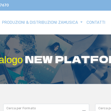
17670
PRODUZIONI & DISTRIBUZIONI ZAMUSICA
CONTATTI
NEW PLATFO
alogo
Cerca per Formato
Cerca p