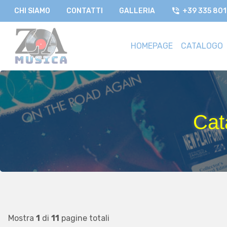
CHI SIAMO
CONTATTI
GALLERIA
+39 335 80
HOMEPAGE
CATALOGO
Cat
Mostra
1
di
11
pagine totali