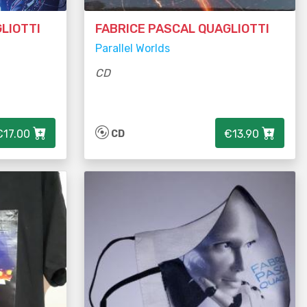
LIOTTI
FABRICE PASCAL QUAGLIOTTI
Parallel Worlds
CD
€17.00
€13.90
CD