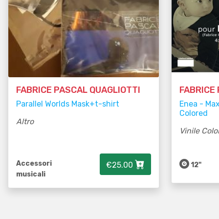
FABRICE PASCAL QUAGLIOTTI
FABRICE
Parallel Worlds Mask+t-shirt
Enea - Ma
Colored
Altro
Vinile Colo
Accessori
€25.00
12"
musicali