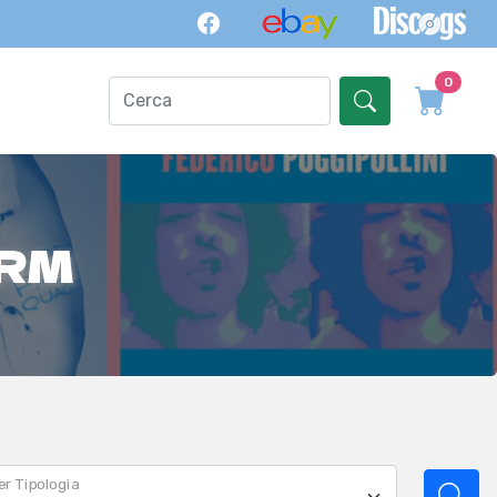
0
RM
er Tipologia