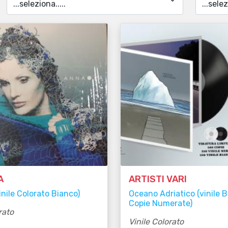
A
ARTISTI VARI
inile Colorato Bianco)
Oceano Adriatico (vinile 
Copie Numerate)
rato
Vinile Colorato