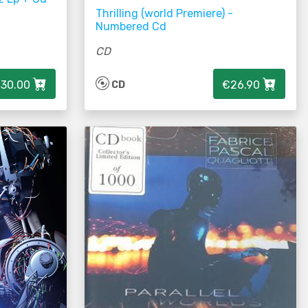
Thrilling (world Premiere) -
Numbered Cd
CD
30.00
€26.90
CD