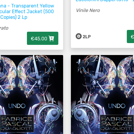
ana - Transparent Yellow
Vinile Nero
icular Effect Jacket (500
Copies) 2 Lp
rato
€
2LP
€45.00