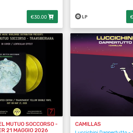
€30.00
€
LP
EL MUTUO SOCCORSO -
CAMILLAS
R 21 MAGGIO 2026
Luccichini Dappertutto - 