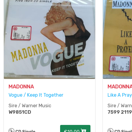
MADONNA
MADONN
Vogue / Keep It Together
Like A Pray
Sire / Warner Music
Sire / War
W9851CD
7599 211
€10.00
CD Single
CD Sing