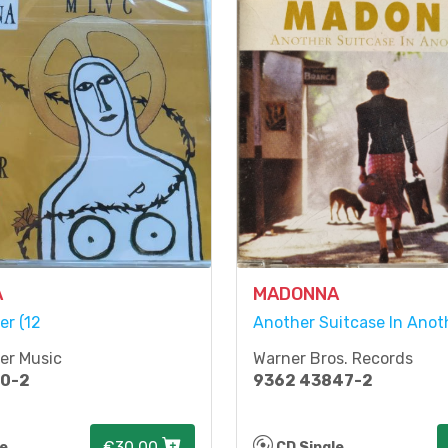
A
MADONNA
er (12
Another Suitcase In Anoth
ner Music
Warner Bros. Records
90-2
9362 43847-2
€30.00
le
CD Single