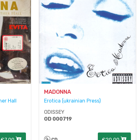
MADONNA
er Hall
Erotica (ukrainian Press)
ODISSEY
OD 000719
€7.00
€20.00
CD