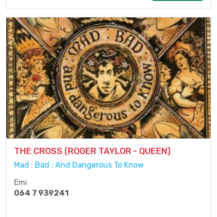
THE CROSS (ROGER TAYLOR - QUEEN)
Mad : Bad : And Dangerous To Know
Emi
064 7 939241