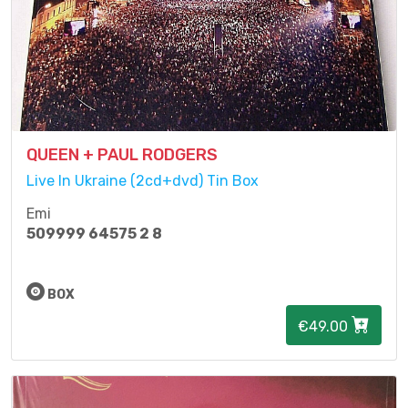
QUEEN + PAUL RODGERS
Live In Ukraine (2cd+dvd) Tin Box
Emi
509999 64575 2 8
BOX
€49.00