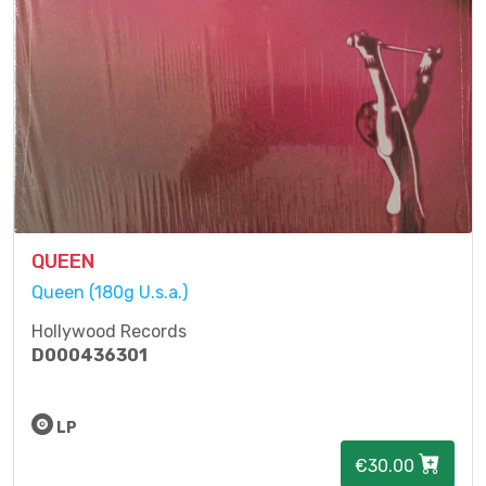
QUEEN
Queen (180g U.s.a.)
Hollywood Records
D000436301
LP
€30.00