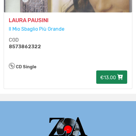
LAURA PAUSINI
Il Mio Sbaglio Più Grande
CGD
8573862322
CD Single
€13.00