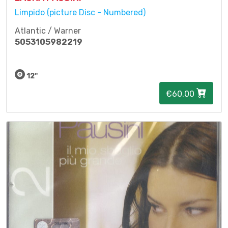
Limpido (picture Disc - Numbered)
Atlantic / Warner
5053105982219
12"
€60.00