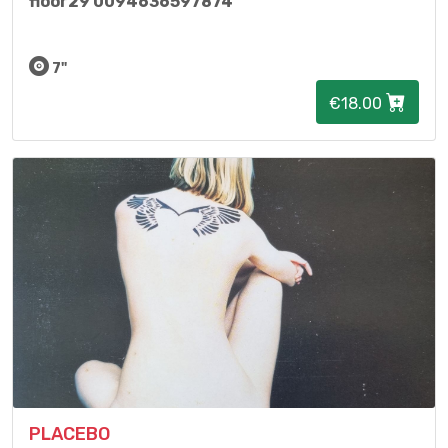
floor29 0094636597874
7"
€18.00
PLACEBO