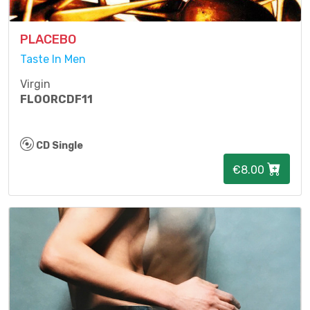
PLACEBO
Taste In Men
Virgin
FLOORCDF11
CD Single
€8.00