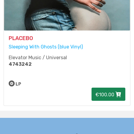
PLACEBO
Sleeping With Ghosts (blue Vinyl)
Elevator Music / Universal
4743242
LP
€100.00