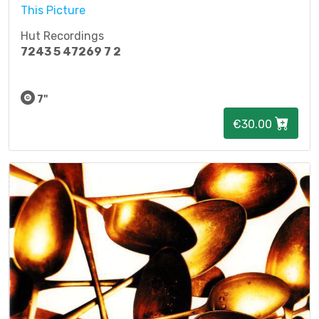
This Picture
Hut Recordings
7243 5 47269 7 2
7"
€30.00