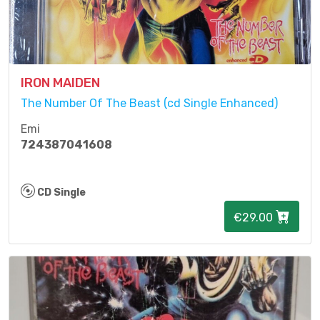
IRON MAIDEN
The Number Of The Beast (cd Single Enhanced)
Emi
724387041608
CD Single
€29.00