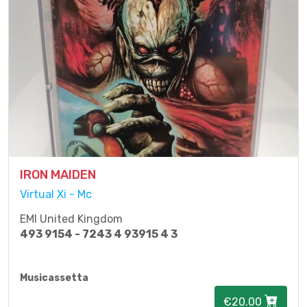
IRON MAIDEN
Virtual Xi - Mc
EMI United Kingdom
493 9154 - 7243 4 93915 4 3
Musicassetta
€20.00