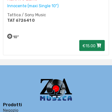
Innocente (maxi Single 10")
Tattica / Sony Music
TAT 672641 0
10"
€15.00
Prodotti
Negozio