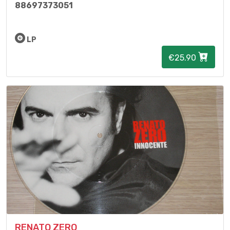
88697373051
LP
€25.90
RENATO ZERO