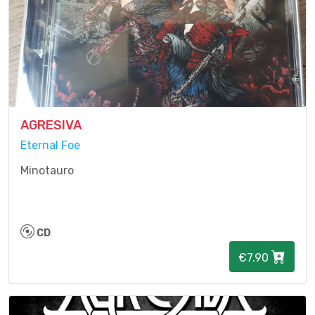
AGRESIVA
Eternal Foe
Minotauro
CD
€7.90