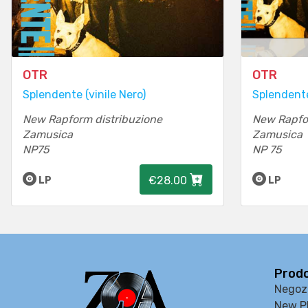
OTR
OTR
Splendente (vinile Nero)
Splendente
New Rapform distribuzione
New Rapfo
Zamusica
Zamusica
NP75
NP 75
€28.00
LP
LP
Prodo
Negoz
New P