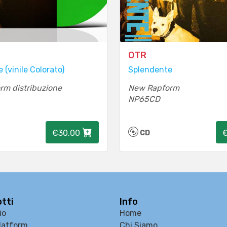
OTR
 (vinile Colorato)
Splendente
rm distribuzione
New Rapform
NP65CD
€30.00
CD
tti
Info
io
Home
latform
Chi Siamo