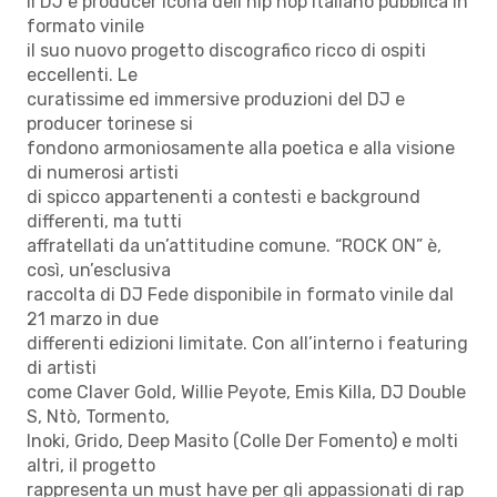
Il DJ e producer icona dell’hip hop italiano pubblica in
formato vinile
il suo nuovo progetto discografico ricco di ospiti
eccellenti. Le
curatissime ed immersive produzioni del DJ e
producer torinese si
fondono armoniosamente alla poetica e alla visione
di numerosi artisti
di spicco appartenenti a contesti e background
differenti, ma tutti
affratellati da un’attitudine comune. “ROCK ON” è,
così, un’esclusiva
raccolta di DJ Fede disponibile in formato vinile dal
21 marzo in due
differenti edizioni limitate. Con all’interno i featuring
di artisti
come Claver Gold, Willie Peyote, Emis Killa, DJ Double
S, Ntò, Tormento,
Inoki, Grido, Deep Masito (Colle Der Fomento) e molti
altri, il progetto
rappresenta un must have per gli appassionati di rap