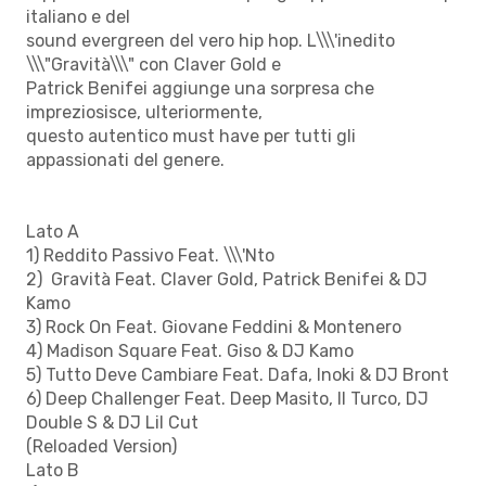
italiano e del
sound evergreen del vero hip hop. L\\\'inedito
\\\"Gravità\\\" con Claver Gold e
Patrick Benifei aggiunge una sorpresa che
impreziosisce, ulteriormente,
questo autentico must have per tutti gli
appassionati del genere.
Lato A
1) Reddito Passivo Feat. \\\'Nto
2) Gravità Feat. Claver Gold, Patrick Benifei & DJ
Kamo
3) Rock On Feat. Giovane Feddini & Montenero
4) Madison Square Feat. Giso & DJ Kamo
5) Tutto Deve Cambiare Feat. Dafa, Inoki & DJ Bront
6) Deep Challenger Feat. Deep Masito, Il Turco, DJ
Double S & DJ Lil Cut
(Reloaded Version)
Lato B