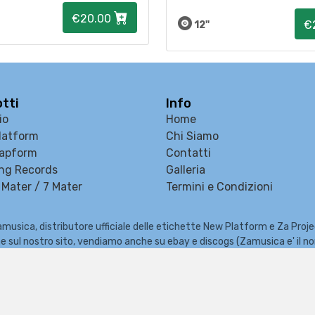
€20.00
€
12"
tti
Info
io
Home
latform
Chi Siamo
apform
Contatti
ng Records
Galleria
Mater / 7 Mater
Termini e Condizioni
musica, distributore ufficiale delle etichette New Platform e Za Proj
e che sul nostro sito, vendiamo anche su ebay e discogs (Zamusica e' il 
zzatore di eventi, Fiere del Disco e del Fumetto, concerti e Festival m
Copyright © 2026 ZaMusica.com - All rights reserved
Realizzato da
Webmusicbid