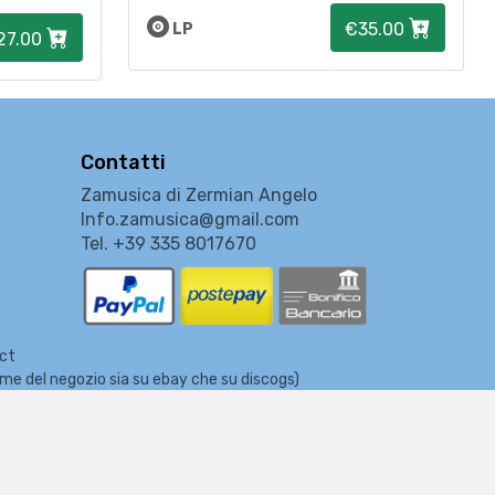
€35.00
LP
27.00
Contatti
Zamusica di Zermian Angelo
Info.zamusica@gmail.com
Tel. +39 335 8017670
ect
nome del negozio sia su ebay che su discogs)
usicali