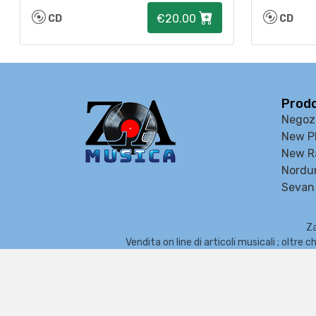
€20.00
CD
CD
Prodo
Negoz
New P
New R
Nordu
Sevan 
Za
Vendita on line di articoli musicali ; oltr
Organi