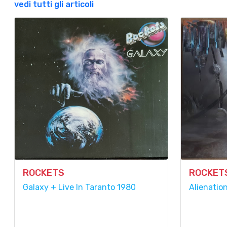
vedi tutti gli articoli
ROCKETS
ROCKET
Galaxy + Live In Taranto 1980
Alienation